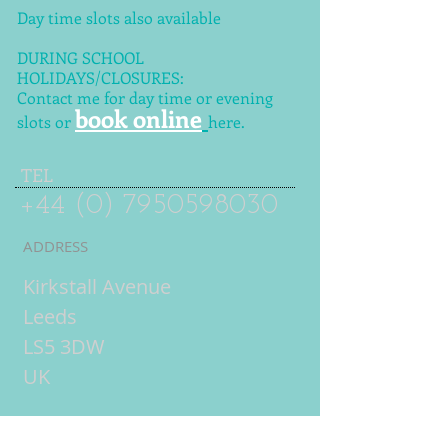
Day time slots also available
DURING SCHOOL
HOLIDAYS/CLOSURES:
Contact me for day time or evening
book online
slots or
here.
TEL
+44 (0) 7950598030
ADDRESS
Kirkstall Avenue
Leeds
LS5 3DW
UK
Online tuition
= live