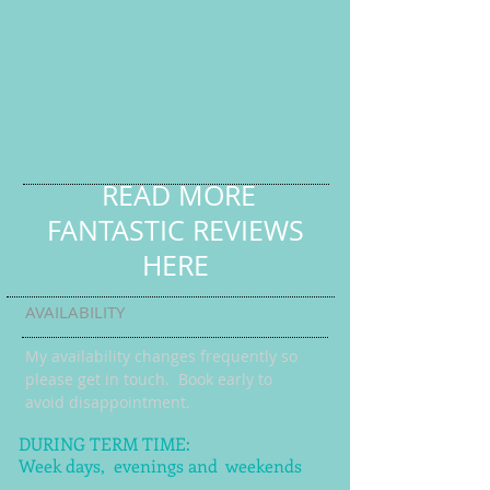
READ MORE
FANTASTIC REVIEWS
HERE
AVAILABILITY
My availability changes frequently so
please get in touch
. Book early to
avoid disappointment.
DURING TERM TIME:
Week days, evenings and weekends