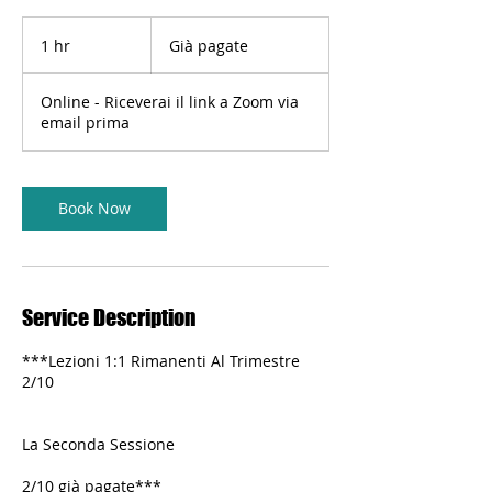
Già
pagate
1 hr
1
Già pagate
h
Online - Riceverai il link a Zoom via
email prima
Book Now
Service Description
***Lezioni 1:1 Rimanenti Al Trimestre
2/10
La Seconda Sessione
2/10 già pagate***